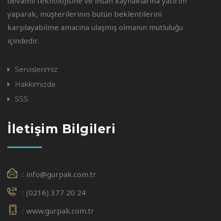
devamlı teknolojisine ve insan kaynaklarına yatırım
yaparak, müşterilerinin bütün beklentilerini
karşılayabilme amacına ulaşmış olmanın mutluluğu
içindedir.
Servislerimiz
Hakkımızda
SSS
İletişim Bilgileri
info@gurpak.com.tr
(0216) 377 20 24
www.gurpak.com.tr