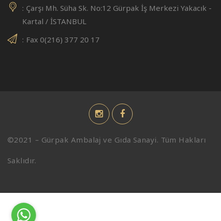
Çarşı Mh. Süha Sk. No:12 Gürpak İş Merkezi Yakacık -
Kartal / İSTANBUL
Fax 0(216) 377 20 17
©2021 – Gürpak Ambalaj ve Gıda Sanayi. Tüm Hakları
Saklıdır.