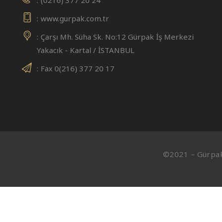
www.gurpak.com.tr
Çarşı Mh. Süha Sk. No:12 Gürpak İş Merkezi
Yakacık - Kartal / İSTANBUL
Fax 0(216) 377 20 17
©2021 – Gürpak 