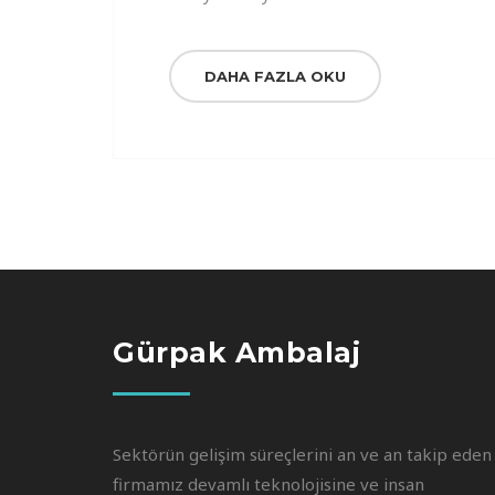
DAHA FAZLA OKU
Gürpak Ambalaj
Sektörün gelişim süreçlerini an ve an takip eden
firmamız devamlı teknolojisine ve insan