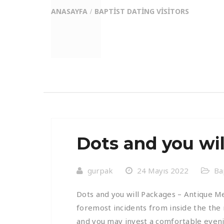
ANASAYFA
BAPTIST DATING VISITORS
Dots and you wi
gurpak
24 Mayıs 2022
Ba
Dots and you will Packages – Antique M
foremost incidents from inside the the 
and you may invest a comfortable eveni