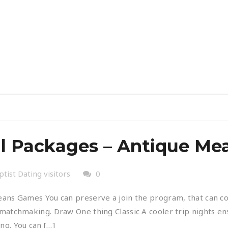
ll Packages – Antique M
ptist Dating visitors
0
eans Games You can preserve a join the program, that can c
matchmaking. Draw One thing Classic A cooler trip nights en
ng. You can […]