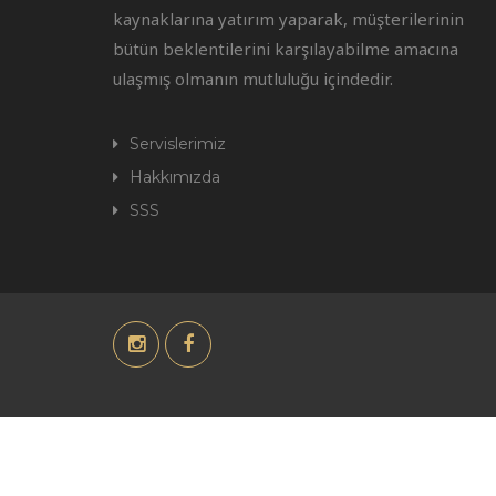
kaynaklarına yatırım yaparak, müşterilerinin
bütün beklentilerini karşılayabilme amacına
ulaşmış olmanın mutluluğu içindedir.
Servislerimiz
Hakkımızda
SSS