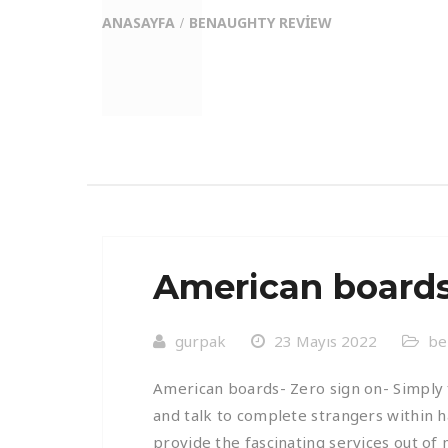
ANASAYFA
BENAUGHTY REVIEW
American boards
gurpak
23 Mayıs 2022
be
American boards- Zero sign on- Simply f
and talk to complete strangers within
provide the fascinating services out of 