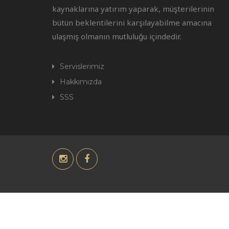
kaynaklarına yatırım yaparak, müşterilerinin
bütün beklentilerini karşılayabilme amacına
ulaşmış olmanın mutluluğu içindedir.
Servislerimiz
Hakkımızda
SSS