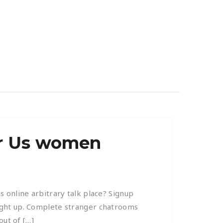
or Us women
 online arbitrary talk place? Signup
ight up. Complete stranger chatrooms
out of […]