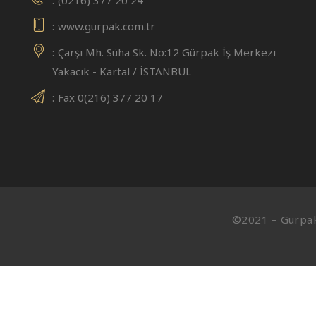
www.gurpak.com.tr
Çarşı Mh. Süha Sk. No:12 Gürpak İş Merkezi
Yakacık - Kartal / İSTANBUL
Fax 0(216) 377 20 17
©2021 – Gürpak 