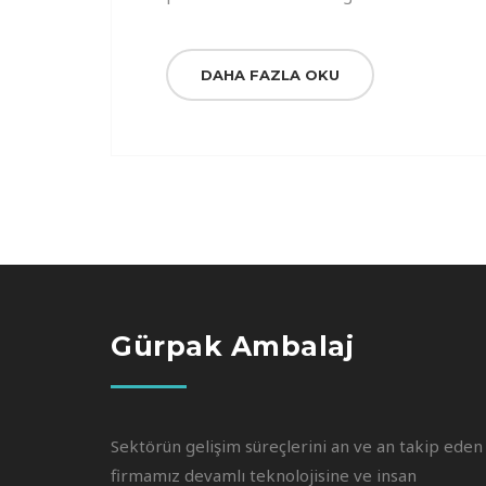
DAHA FAZLA OKU
Gürpak Ambalaj
Sektörün gelişim süreçlerini an ve an takip eden
firmamız devamlı teknolojisine ve insan