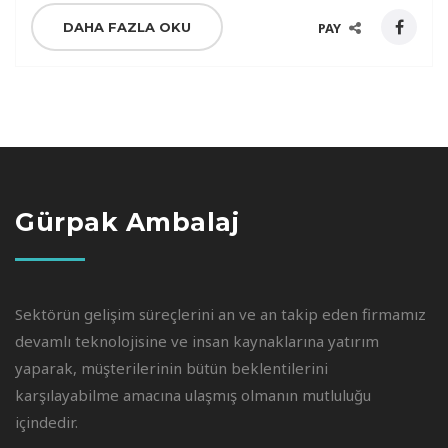
DAHA FAZLA OKU
PAY
Gürpak Ambalaj
Sektörün gelişim süreçlerini an ve an takip eden firmamız
devamlı teknolojisine ve insan kaynaklarına yatırım
yaparak, müşterilerinin bütün beklentilerini
karşılayabilme amacına ulaşmış olmanın mutluluğu
içindedir.