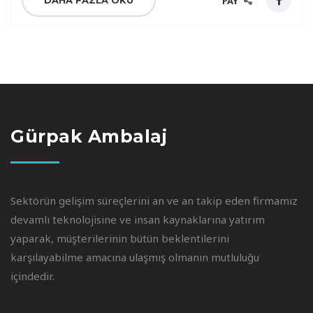
DAHA FAZLA OKU
PAY
Gürpak Ambalaj
Sektörün gelişim süreçlerini an ve an takip eden firmamız
devamlı teknolojisine ve insan kaynaklarına yatırım
yaparak, müşterilerinin bütün beklentilerini
karşılayabilme amacına ulaşmış olmanın mutluluğu
içindedir.